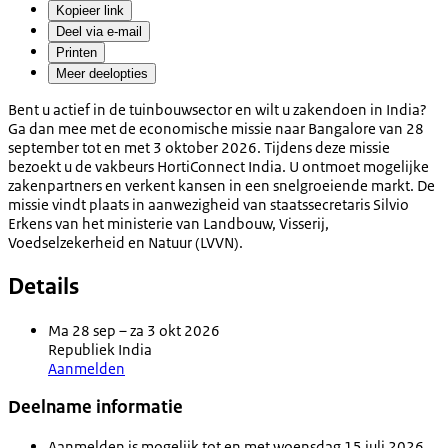
Kopieer link
Deel via e-mail
Printen
Meer deelopties
Bent u actief in de tuinbouwsector en wilt u zakendoen in India?
Ga dan mee met de economische missie naar Bangalore van 28
september tot en met 3 oktober 2026. Tijdens deze missie
bezoekt u de vakbeurs HortiConnect India. U ontmoet mogelijke
zakenpartners en verkent kansen in een snelgroeiende markt. De
missie vindt plaats in aanwezigheid van staatssecretaris Silvio
Erkens van het ministerie van Landbouw, Visserij,
Voedselzekerheid en Natuur (LVVN).
Details
Ma 28 sep – za 3 okt 2026
Republiek India
Aanmelden
Deelname informatie
Aanmelden is mogelijk tot en met woensdag 15 juli 2026.