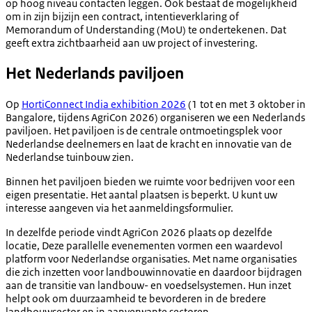
op hoog niveau contacten leggen. Ook bestaat de mogelijkheid
om in zijn bijzijn een contract, intentieverklaring of
Memorandum of Understanding (MoU) te ondertekenen. Dat
geeft extra zichtbaarheid aan uw project of investering.
Het Nederlands paviljoen
Op
HortiConnect India exhibition 2026
(1 tot en met 3 oktober in
Bangalore, tijdens AgriCon 2026) organiseren we een Nederlands
paviljoen. Het paviljoen is de centrale ontmoetingsplek voor
Nederlandse deelnemers en laat de kracht en innovatie van de
Nederlandse tuinbouw zien.
Binnen het paviljoen bieden we ruimte voor bedrijven voor een
eigen presentatie. Het aantal plaatsen is beperkt. U kunt uw
interesse aangeven via het aanmeldingsformulier.
In dezelfde periode vindt AgriCon 2026 plaats op dezelfde
locatie, Deze parallelle evenementen vormen een waardevol
platform voor Nederlandse organisaties. Met name organisaties
die zich inzetten voor landbouwinnovatie en daardoor bijdragen
aan de transitie van landbouw- en voedselsystemen. Hun inzet
helpt ook om duurzaamheid te bevorderen in de bredere
landbouwsector en in aanverwante sectoren.