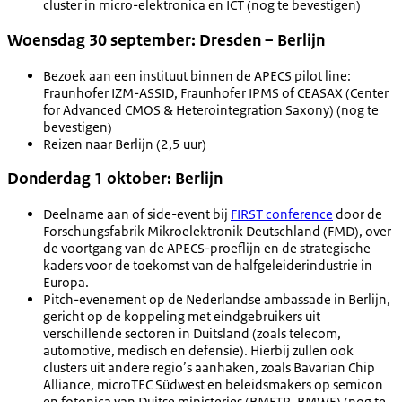
cluster in micro-elektronica en ICT (nog te bevestigen)
Woensdag 30 september: Dresden – Berlijn
Bezoek aan een instituut binnen de APECS pilot line:
Fraunhofer IZM-ASSID, Fraunhofer IPMS of CEASAX (Center
for Advanced CMOS & Heterointegration Saxony) (nog te
bevestigen)
Reizen naar Berlijn (2,5 uur)
Donderdag 1 oktober: Berlijn
Deelname aan of side-event bij
FIRST conference
door de
Forschungsfabrik Mikroelektronik Deutschland (FMD), over
de voortgang van de APECS-proeflijn en de strategische
kaders voor de toekomst van de halfgeleiderindustrie in
Europa.
Pitch-evenement op de Nederlandse ambassade in Berlijn,
gericht op de koppeling met eindgebruikers uit
verschillende sectoren in Duitsland (zoals telecom,
automotive, medisch en defensie). Hierbij zullen ook
clusters uit andere regio’s aanhaken, zoals Bavarian Chip
Alliance, microTEC Südwest en beleidsmakers op semicon
en fotonica van Duitse ministeries (BMFTR, BMWE) (nog te