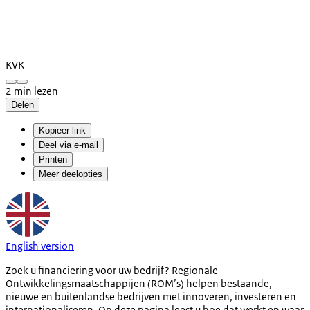
KVK
2 min lezen
Delen
Kopieer link
Deel via e-mail
Printen
Meer deelopties
English version
Zoek u financiering voor uw bedrijf? Regionale
Ontwikkelingsmaatschappijen (ROM’s) helpen bestaande,
nieuwe en buitenlandse bedrijven met innoveren, investeren en
internationaliseren. Op deze pagina leest u hoe dat werkt en waar