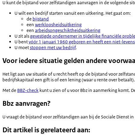
U kunt de bijstand voor zelfstandigen aanvragen in de volgende sit
U wilt een bedrijf starten vanuit een uitkering. Het gaat om:
de
bijstand
een
werkloosheidsuitkering
een
arbeidsongeschiktheidsuitkering
U zit als
gevestigde ondernemer in tijdelijke financiële prob
U bent
vóór 1 januari 1960 geboren en heeft een niet-levens
U moet
stoppen met uw bedrijf
.
Voor iedere situatie gelden andere voorwa
Het ligt aan uw situatie of u recht heeft op de bijstand voor zelf
bedrijfskapitaal een gift is of een lening (waar u rente over betaa
Met de
BBZ-check
kunt u zien of u voor Bbz in aanmerking komt. D
Bbz aanvragen?
U vraagt de bijstand voor zelfstandigen aan bij de Sociale Dienst 
Dit artikel is gerelateerd aan: