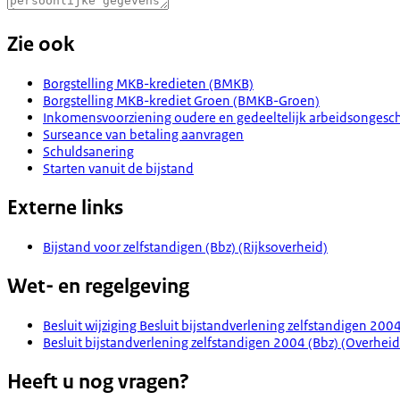
Zie ook
Borgstelling MKB-kredieten (BMKB)
Borgstelling MKB-krediet Groen (BMKB-Groen)
Inkomensvoorziening oudere en gedeeltelijk arbeidsongeschi
Surseance van betaling aanvragen
Schuldsanering
Starten vanuit de bijstand
Externe links
Bijstand voor zelfstandigen (Bbz) (Rijksoverheid)
Wet- en regelgeving
Besluit wijziging Besluit bijstandverlening zelfstandigen 2
Besluit bijstandverlening zelfstandigen 2004 (Bbz) (Overheid
Heeft u nog vragen?