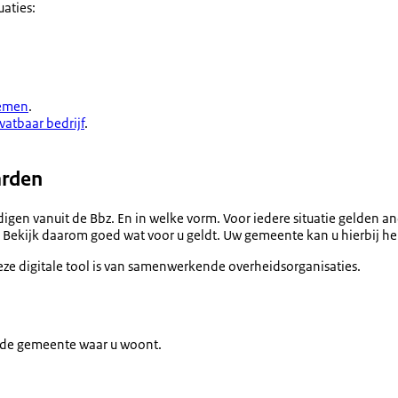
uaties:
lemen
.
vatbaar bedrijf
.
arden
standigen vanuit de Bbz. En in welke vorm. Voor iedere situatie geld
lt). Bekijk daarom goed wat voor u geldt. Uw gemeente kan u hierbij h
eze digitale tool is van samenwerkende overheidsorganisaties.
in de gemeente waar u woont.