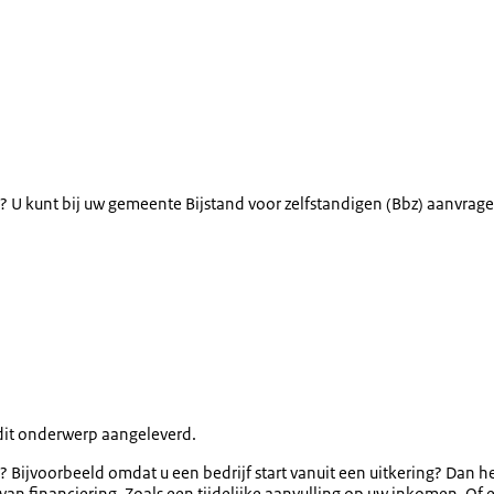
? U kunt bij uw gemeente Bijstand voor zelfstandigen (Bbz) aanvrage
dit onderwerp aangeleverd.
Bijvoorbeeld omdat u een bedrijf start vanuit een uitkering? Dan hee
van financiering. Zoals een tijdelijke aanvulling op uw inkomen. Of ee