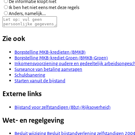
De informatie klopt niet
Ik ben het niet eens met deze regels
Anders, namelijk...
Zie ook
Borgstelling MKB-kredieten (BMKB)
Borgstelling MKB-krediet Groen (BMKB-Groen)
Inkomensvoorziening oudere en gedeeltelijk arbeidsongeschi
Surseance van betaling aanvragen
Schuldsanering
Starten vanuit de bijstand
Externe links
Bijstand voor zelfstandigen (Bbz) (Rijksoverheid)
Wet- en regelgeving
Besluit wijziging Besluit bijstandverlening zelfstandigen 2