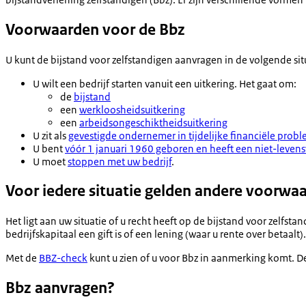
Voorwaarden voor de Bbz
U kunt de bijstand voor zelfstandigen aanvragen in de volgende sit
U wilt een bedrijf starten vanuit een uitkering. Het gaat om:
de
bijstand
een
werkloosheidsuitkering
een
arbeidsongeschiktheidsuitkering
U zit als
gevestigde ondernemer in tijdelijke financiële prob
U bent
vóór 1 januari 1960 geboren en heeft een niet-levens
U moet
stoppen met uw bedrijf
.
Voor iedere situatie gelden andere voorwa
Het ligt aan uw situatie of u recht heeft op de bijstand voor zelf
bedrijfskapitaal een gift is of een lening (waar u rente over betaa
Met de
BBZ-check
kunt u zien of u voor Bbz in aanmerking komt. D
Bbz aanvragen?