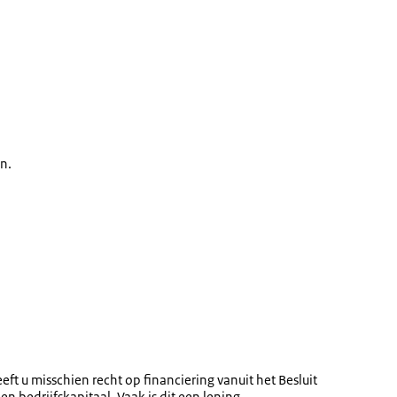
n.
ft u misschien recht op financiering vanuit het Besluit
n bedrijfskapitaal. Vaak is dit een lening.