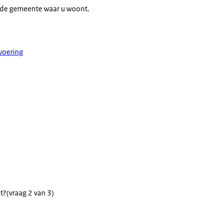
in de gemeente waar u woont.
svoering
t?
(vraag 2 van 3)