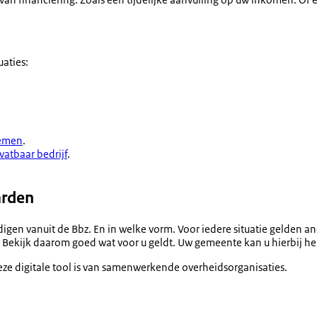
uaties:
lemen
.
vatbaar bedrijf
.
arden
standigen vanuit de Bbz. En in welke vorm. Voor iedere situatie geld
lt). Bekijk daarom goed wat voor u geldt. Uw gemeente kan u hierbij h
eze digitale tool is van samenwerkende overheidsorganisaties.