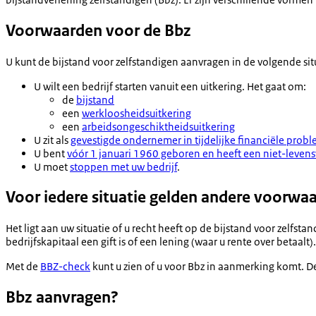
Voorwaarden voor de Bbz
U kunt de bijstand voor zelfstandigen aanvragen in de volgende sit
U wilt een bedrijf starten vanuit een uitkering. Het gaat om:
de
bijstand
een
werkloosheidsuitkering
een
arbeidsongeschiktheidsuitkering
U zit als
gevestigde ondernemer in tijdelijke financiële prob
U bent
vóór 1 januari 1960 geboren en heeft een niet-levens
U moet
stoppen met uw bedrijf
.
Voor iedere situatie gelden andere voorwa
Het ligt aan uw situatie of u recht heeft op de bijstand voor zelf
bedrijfskapitaal een gift is of een lening (waar u rente over betaa
Met de
BBZ-check
kunt u zien of u voor Bbz in aanmerking komt. D
Bbz aanvragen?