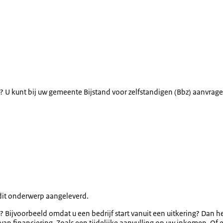
? U kunt bij uw gemeente Bijstand voor zelfstandigen (Bbz) aanvrage
dit onderwerp aangeleverd.
Bijvoorbeeld omdat u een bedrijf start vanuit een uitkering? Dan hee
van financiering. Zoals een tijdelijke aanvulling op uw inkomen. Of ee