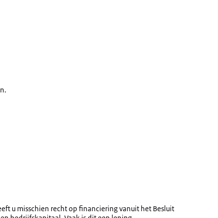
n.
ft u misschien recht op financiering vanuit het Besluit
n bedrijfskapitaal. Vaak is dit een lening.