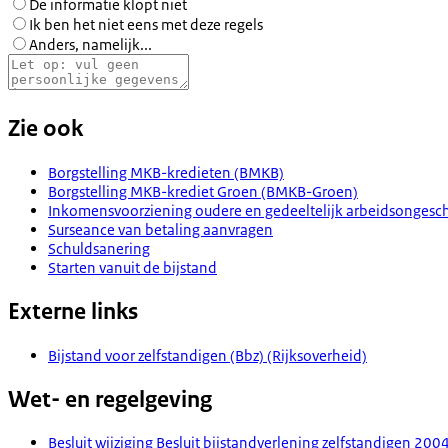
De informatie klopt niet
Ik ben het niet eens met deze regels
Anders, namelijk...
Zie ook
Borgstelling MKB-kredieten (BMKB)
Borgstelling MKB-krediet Groen (BMKB-Groen)
Inkomensvoorziening oudere en gedeeltelijk arbeidsongeschi
Surseance van betaling aanvragen
Schuldsanering
Starten vanuit de bijstand
Externe links
Bijstand voor zelfstandigen (Bbz) (Rijksoverheid)
Wet- en regelgeving
Besluit wijziging Besluit bijstandverlening zelfstandigen 2