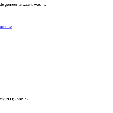
in de gemeente waar u woont.
svoering
t?
(vraag 2 van 3)