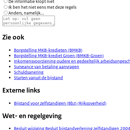
De informatie klopt niet
Ik ben het niet eens met deze regels
Anders, namelijk...
Zie ook
Borgstelling MKB-kredieten (BMKB)
Borgstelling MKB-krediet Groen (BMKB-Groen)
Inkomensvoorziening oudere en gedeeltelijk arbeidsongeschi
Surseance van betaling aanvragen
Schuldsanering
Starten vanuit de bijstand
Externe links
Bijstand voor zelfstandigen (Bbz) (Rijksoverheid)
Wet- en regelgeving
Besluit wijziging Besluit bijstandverlening zelfstandigen 2