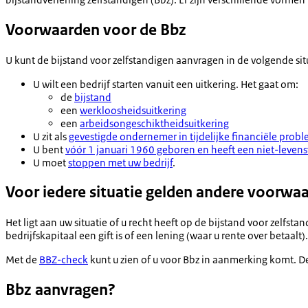
Voorwaarden voor de Bbz
U kunt de bijstand voor zelfstandigen aanvragen in de volgende sit
U wilt een bedrijf starten vanuit een uitkering. Het gaat om:
de
bijstand
een
werkloosheidsuitkering
een
arbeidsongeschiktheidsuitkering
U zit als
gevestigde ondernemer in tijdelijke financiële prob
U bent
vóór 1 januari 1960 geboren en heeft een niet-levens
U moet
stoppen met uw bedrijf
.
Voor iedere situatie gelden andere voorwa
Het ligt aan uw situatie of u recht heeft op de bijstand voor zelf
bedrijfskapitaal een gift is of een lening (waar u rente over betaa
Met de
BBZ-check
kunt u zien of u voor Bbz in aanmerking komt. D
Bbz aanvragen?