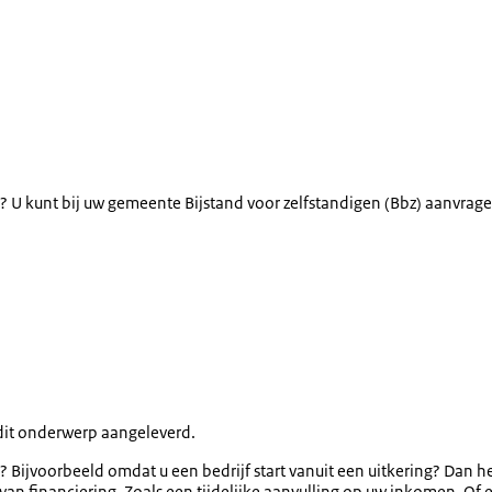
? U kunt bij uw gemeente Bijstand voor zelfstandigen (Bbz) aanvrage
dit onderwerp aangeleverd.
Bijvoorbeeld omdat u een bedrijf start vanuit een uitkering? Dan hee
van financiering. Zoals een tijdelijke aanvulling op uw inkomen. Of ee