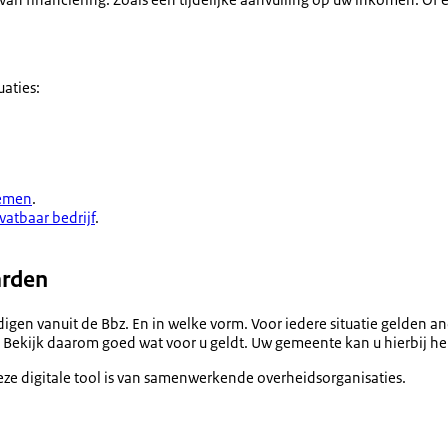
uaties:
lemen
.
vatbaar bedrijf
.
arden
standigen vanuit de Bbz. En in welke vorm. Voor iedere situatie geld
lt). Bekijk daarom goed wat voor u geldt. Uw gemeente kan u hierbij h
eze digitale tool is van samenwerkende overheidsorganisaties.