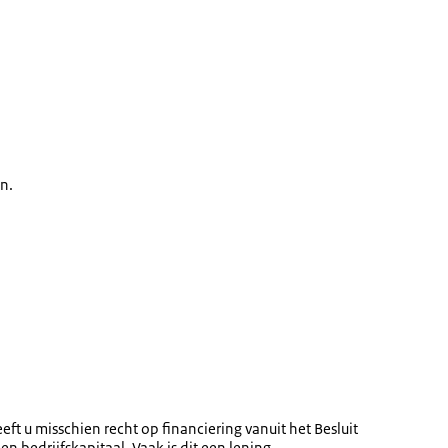
n.
ft u misschien recht op financiering vanuit het Besluit
n bedrijfskapitaal. Vaak is dit een lening.