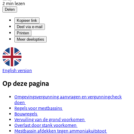
2 min lezen
Delen
Kopieer link
Deel via e-mail
Printen
Meer deelopties
English version
Op deze pagina
Omgevingsvergunning aanvragen en vergunningcheck
doen
Regels voor mestbassins
Bouwregels
Vervuiling van de grond voorkomen
Overlast door stank voorkomen
Mestbassin afdekken tegen ammoniakuitstoot