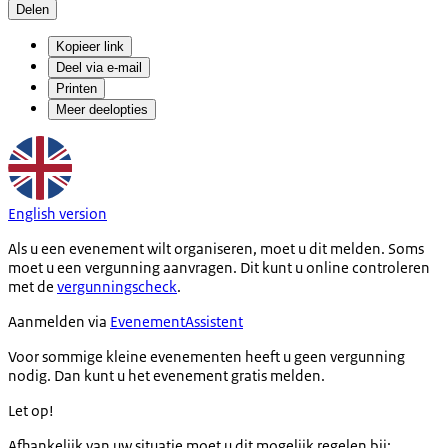
Delen
Kopieer link
Deel via e-mail
Printen
Meer deelopties
English version
Als u een evenement wilt organiseren, moet u dit melden. Soms
moet u een vergunning aanvragen. Dit kunt u online controleren
met de
vergunningscheck
.
Aanmelden via
EvenementAssistent
Voor sommige kleine evenementen heeft u geen vergunning
nodig. Dan kunt u het evenement gratis melden.
Let op!
Afhankelijk van uw situatie moet u dit mogelijk regelen bij: