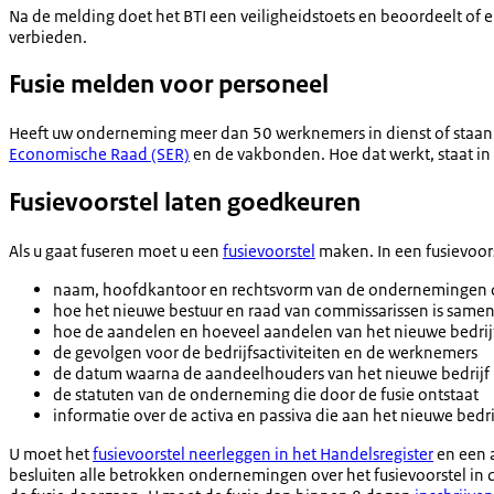
Na de melding doet het BTI een veiligheidstoets en beoordeelt of er 
verbieden.
Fusie melden voor personeel
Heeft uw onderneming meer dan 50 werknemers in dienst of staan 
Economische Raad (SER)
en de vakbonden. Hoe dat werkt, staat in
Fusievoorstel laten goedkeuren
Als u gaat fuseren moet u een
fusievoorstel
maken. In een fusievoors
naam, hoofdkantoor en rechtsvorm van de ondernemingen di
hoe het nieuwe bestuur en raad van commissarissen is same
hoe de aandelen en hoeveel aandelen van het nieuwe bedr
de gevolgen voor de bedrijfsactiviteiten en de werknemers
de datum waarna de aandeelhouders van het nieuwe bedrijf
de statuten van de onderneming die door de fusie ontstaat
informatie over de activa en passiva die aan het nieuwe bed
U moet het
fusievoorstel neerleggen in het Handelsregister
en een a
besluiten alle betrokken ondernemingen over het fusievoorstel in de