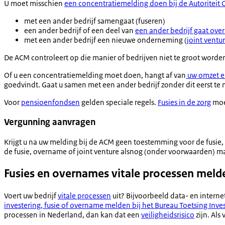
U moet misschien
een concentratiemelding doen bij de Autoriteit
met een ander bedrijf samengaat (fuseren)
een ander bedrijf of een deel van
een ander bedrijf gaat ov
met een ander bedrijf een nieuwe onderneming (
joint ventu
De ACM controleert op die manier of bedrijven niet te groot worden
Of u een concentratiemelding moet doen, hangt af van
uw omzet en
goedvindt. Gaat u samen met een ander bedrijf zonder dit eerst t
Voor
pensioenfondsen
gelden speciale regels.
Fusies in de zorg
moe
Vergunning aanvragen
Krijgt u na uw melding bij de ACM geen toestemming voor de fusie
de fusie, overname of joint venture alsnog (onder voorwaarden) 
Fusies en overnames vitale processen meld
Voert uw bedrijf
vitale processen
uit? Bijvoorbeeld data- en internet
investering, fusie of overname melden bij het Bureau Toetsing Inve
processen in Nederland, dan kan dat een
veiligheidsrisico
zijn. Als