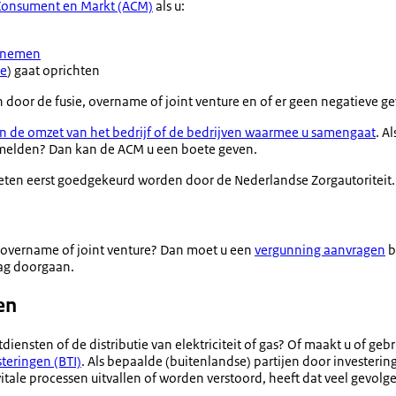
 Consument en Markt (ACM)
als u:
ernemen
re
) gaat oprichten
 door de fusie, overname of joint venture en of er geen negatieve ge
 de omzet van het bedrijf of de bedrijven waarmee u samengaat
. A
e melden? Dan kan de ACM u een boete geven.
ten eerst goedgekeurd worden door de Nederlandse Zorgautoriteit.
, overname of joint venture? Dan moet u een
vergunning aanvragen
b
mag doorgaan.
en
diensten of de distributie van elektriciteit of gas? Of maakt u of ge
steringen (BTI)
. Als bepaalde (buitenlandse) partijen door investering
 vitale processen uitvallen of worden verstoord, heeft dat veel gevol