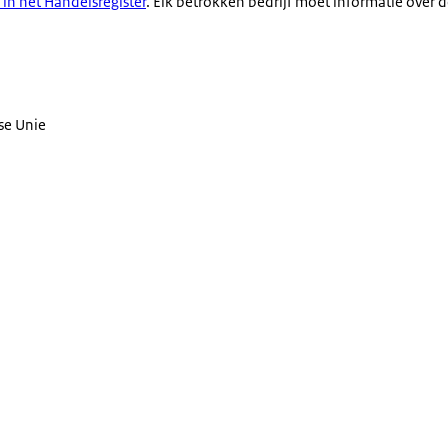
 in het Handelsregister
. Elk betrokken bedrijf moet informatie over d
se Unie