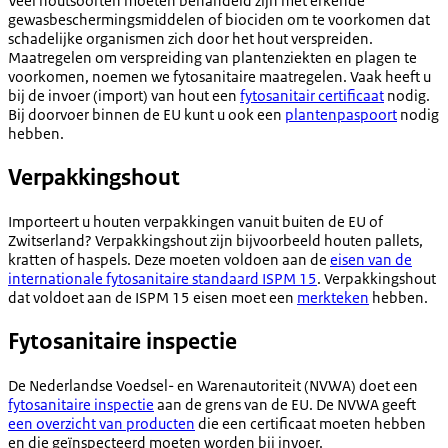
Veel houtsoorten moeten behandeld zijn met erkende
gewasbeschermingsmiddelen of biociden om te voorkomen dat
schadelijke organismen zich door het hout verspreiden.
Maatregelen om verspreiding van plantenziekten en plagen te
voorkomen, noemen we fytosanitaire maatregelen. Vaak heeft u
bij de invoer (import) van hout een
fytosanitair certificaat
nodig.
Bij doorvoer binnen de EU kunt u ook een
plantenpaspoort
nodig
hebben.
Verpakkingshout
Importeert u houten verpakkingen vanuit buiten de EU of
Zwitserland? Verpakkingshout zijn bijvoorbeeld houten pallets,
kratten of haspels. Deze moeten voldoen aan de
eisen van de
internationale fytosanitaire standaard ISPM 15
. Verpakkingshout
dat voldoet aan de ISPM 15 eisen moet een
merkteken
hebben.
Fytosanitaire inspectie
De Nederlandse Voedsel- en Warenautoriteit (NVWA) doet een
fytosanitaire inspectie
aan de grens van de EU. De NVWA geeft
een overzicht van producten
die een certificaat moeten hebben
en die geïnspecteerd moeten worden bij invoer.