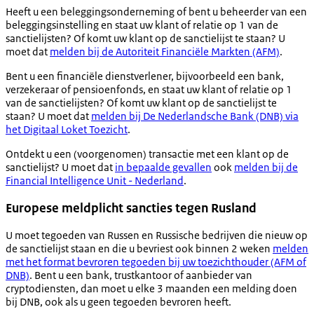
Heeft u een beleggingsonderneming of bent u beheerder van een
beleggingsinstelling en staat uw klant of relatie op 1 van de
sanctielijsten? Of komt uw klant op de sanctielijst te staan? U
moet dat
melden bij de Autoriteit Financiële Markten (AFM)
.
Bent u een financiële dienstverlener, bijvoorbeeld een bank,
verzekeraar of pensioenfonds, en staat uw klant of relatie op 1
van de sanctielijsten? Of komt uw klant op de sanctielijst te
staan? U moet dat
melden bij De Nederlandsche Bank (DNB) via
het Digitaal Loket Toezicht
.
Ontdekt u een (voorgenomen) transactie met een klant op de
sanctielijst? U moet dat
in bepaalde gevallen
ook
melden bij de
Financial Intelligence Unit - Nederland
.
Europese meldplicht sancties tegen Rusland
U moet tegoeden van Russen en Russische bedrijven die nieuw op
de sanctielijst staan en die u bevriest ook binnen 2 weken
melden
met het format bevroren tegoeden bij uw toezichthouder (AFM of
DNB)
. Bent u een bank, trustkantoor of aanbieder van
cryptodiensten, dan moet u elke 3 maanden een melding doen
bij DNB, ook als u geen tegoeden bevroren heeft.