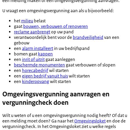
een melding maken of een omgevingsvergunning aanvragen.
U vraagt een omgevingsvergunning aan als u bijvoorbeeld:
het
milieu
belast
gaat
bouwen, verbouwen of renoveren
reclame aanbrengt
op uw pand
verantwoordelijk bent voor de
brandveiligheid
van een
gebouw
een
alarm installeert
in uw bedrijfspand
bomen gaat
kappen
een
inrit of uitrit
gaat aanleggen
beschermde monumenten
gaat verbouwen of slopen
een
horecabedrijf
wil starten
een
eigen bedrijf vanuit huis
wilt starten
een
kinderopvang
wilt starten
Omgevingsvergunning aanvragen en
vergunningcheck doen
Wilt u weten of u een omgevingsvergunning nodig heeft? Of dat u
een melding moet doen? Ga naar het
Omgevingsloket
en doe de
vergunningcheck. In het Omgevingsloket ziet u welke regels