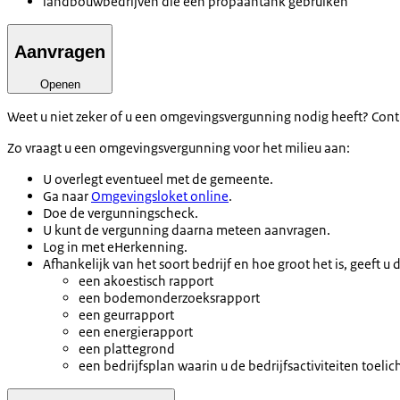
landbouwbedrijven die een propaantank gebruiken
Aanvragen
Openen
Weet u niet zeker of u een omgevingsvergunning nodig heeft? Contr
Zo vraagt u een omgevingsvergunning voor het milieu aan:
U overlegt eventueel met de gemeente.
Ga naar
Omgevingsloket online
.
Doe de vergunningscheck.
U kunt de vergunning daarna meteen aanvragen.
Log in met eHerkenning.
Afhankelijk van het soort bedrijf en hoe groot het is, geeft u 
een akoestisch rapport
een bodemonderzoeksrapport
een geurrapport
een energierapport
een plattegrond
een bedrijfsplan waarin u de bedrijfsactiviteiten toelic