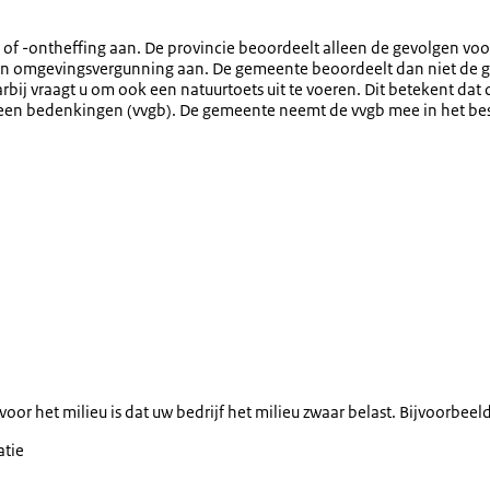
f -ontheffing aan. De provincie beoordeelt alleen de gevolgen voor d
een omgevingsvergunning aan. De gemeente beoordeelt dan niet de g
bij vraagt u om ook een natuurtoets uit te voeren. Dit betekent da
geen bedenkingen (vvgb). De gemeente neemt de vvgb mee in het besl
 het milieu is dat uw bedrijf het milieu zwaar belast. Bijvoorbeeld
atie