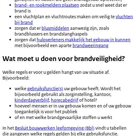
brand- en rookmelders plaatsen
zodat u snel weet dat er
brand is
een vluchtplan en vluchtroutes maken om veilig te
vluchten
bij brand
zorgen dat er
blusmiddelen
aanwezig zijn, zoals
brandblussers en brandslanghaspels
zorgen dat
hulpverleners makkelijk het gebouw in kunnen
met bijvoorbeeld een aparte
brandweeringang
Wat moet u doen voor brandveiligheid?
Welke regels er voor u gelden hangt van uw situatie af.
Bijvoorbeeld:
welke
gebruiksfunctie(s)
uw gebouw heeft. Wordt het
bijvoorbeeld gebruikt als zorginstelling, kantoor,
kinderdagverblijf
,
horecabedrijf
of hotel?
hoeveel mensen er in uw gebouw komen en of uw gebouw
toegankelijk is voor het publiek
of en met welke brandgevaarlijke stoffen u werkt
In het
Besluit bouwwerken leefomgeving (Bbl)
vindt u tabellen
die aangeven welke regels gelden bij elke gebruiksfunctie.