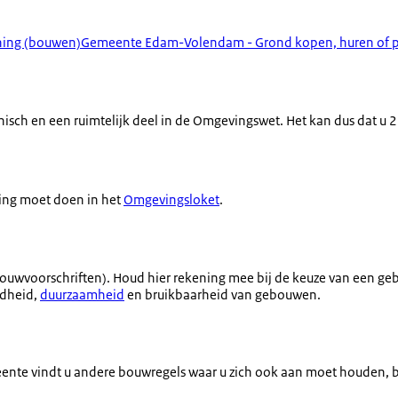
ing (bouwen)
Gemeente Edam-Volendam - Grond kopen, huren of 
sch en een ruimtelijk deel in de Omgevingswet. Het kan dus dat u 
)
ing moet doen in het
Omgevingsloket
.
voorschriften). Houd hier rekening mee bij de keuze van een gebo
ndheid,
duurzaamheid
en bruikbaarheid van gebouwen.
nte vindt u andere bouwregels waar u zich ook aan moet houden, b