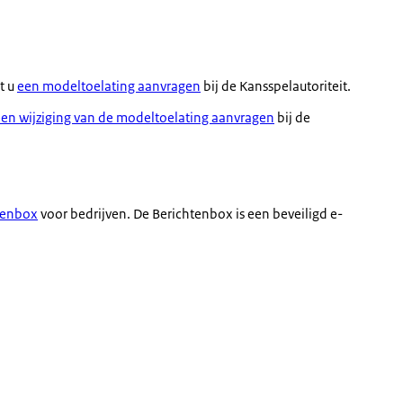
t u
een modeltoelating aanvragen
bij de Kansspelautoriteit.
en wijziging van de modeltoelating aanvragen
bij de
tenbox
voor bedrijven. De Berichtenbox is een beveiligd e-