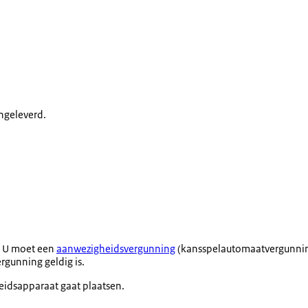
ngeleverd.
? U moet een
aanwezigheidsvergunning
(kansspelautomaatvergunning
gunning geldig is.
idsapparaat gaat plaatsen.