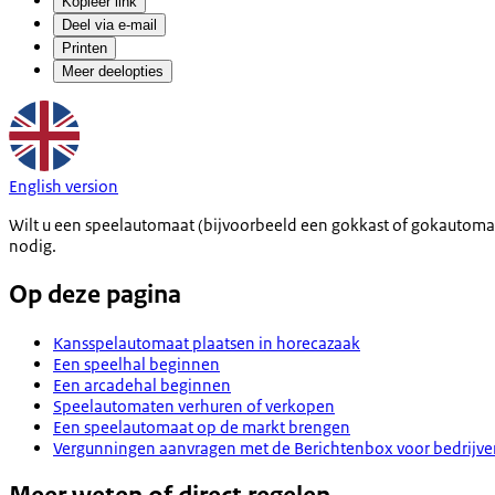
Kopieer link
Deel via e-mail
Printen
Meer deelopties
English version
Wilt u een speelautomaat (bijvoorbeeld een gokkast of gokautomaa
nodig.
Op deze pagina
Kansspelautomaat plaatsen in horecazaak
Een speelhal beginnen
Een arcadehal beginnen
Speelautomaten verhuren of verkopen
Een speelautomaat op de markt brengen
Vergunningen aanvragen met de Berichtenbox voor bedrijve