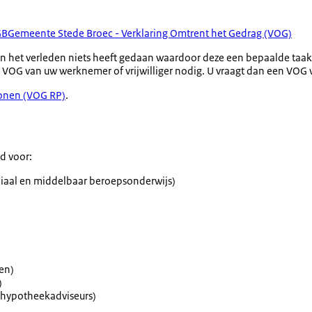
GB
Gemeente Stede Broec - Verklaring Omtrent het Gedrag (VOG)
 in het verleden niets heeft gedaan waardoor deze een bepaalde taa
n VOG van uw werknemer of vrijwilliger nodig. U vraagt dan een VOG
onen (VOG RP)
.
d voor:
eciaal en middelbaar beroepsonderwijs)
en)
)
f hypotheekadviseurs)