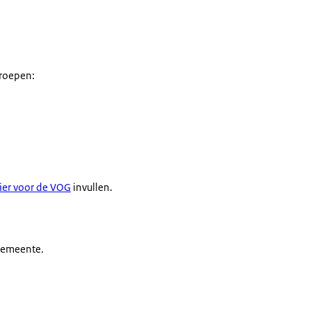
eroepen:
ier voor de VOG
invullen.
 gemeente.