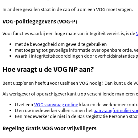
In andere gevallen staat in de cao of u om een VOG moet vragen.
VOG-politiegegevens (VOG-P)
Voor functies waarbij een hoge mate van integriteit vereist is, is de
met de bevoegdheid om geweld te gebruiken
met toegang tot gevoelige informatie over openbare orde, v
waarbij integriteitsbeoordelingen door overheidsinstanties 
Hoe vraagt u de VOG NP aan?
Bent u zzp'er en heeft u voor uzelf een VOG nodig? Dan kunt u de
Als werkgever of opdrachtgever kunt u op verschillende manieren
U zet een
VOG-aanvraag online
klaar en de werknemer contro
U en uw medewerker vullen samen het
aanvraagformulier vo
Een medewerker die niet in de Basisregistratie Personen sta
Regeling Gratis VOG voor vrijwilligers