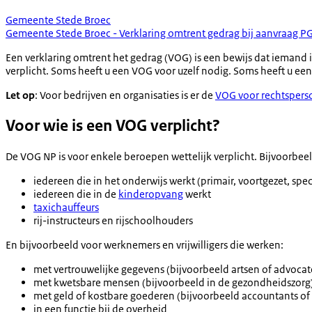
Gemeente Stede Broec
Gemeente Stede Broec - Verklaring omtrent gedrag bij aanvraag P
Een verklaring omtrent het gedrag (VOG) is een bewijs dat iemand
verplicht. Soms heeft u een VOG voor uzelf nodig. Soms heeft u ee
Let op
: Voor bedrijven en organisaties is er de
VOG voor rechtspers
Voor wie is een VOG verplicht?
De VOG NP is voor enkele beroepen wettelijk verplicht. Bijvoorbeel
iedereen die in het onderwijs werkt (primair, voortgezet, sp
iedereen die in de
kinderopvang
werkt
taxichauffeurs
rij-instructeurs en rijschoolhouders
En bijvoorbeeld voor werknemers en vrijwilligers die werken:
met vertrouwelijke gegevens (bijvoorbeeld artsen of advocat
met kwetsbare mensen (bijvoorbeeld in de gezondheidszorg
met geld of kostbare goederen (bijvoorbeeld accountants o
in een functie bij de overheid