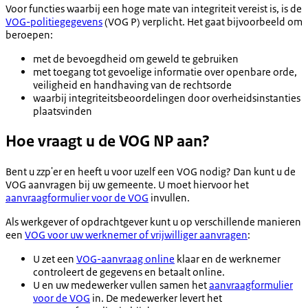
Voor functies waarbij een hoge mate van integriteit vereist is, is de
VOG-politiegegevens
(VOG P) verplicht. Het gaat bijvoorbeeld om
beroepen:
met de bevoegdheid om geweld te gebruiken
met toegang tot gevoelige informatie over openbare orde,
veiligheid en handhaving van de rechtsorde
waarbij integriteitsbeoordelingen door overheidsinstanties
plaatsvinden
Hoe vraagt u de VOG NP aan?
Bent u zzp'er en heeft u voor uzelf een VOG nodig? Dan kunt u de
VOG aanvragen bij uw gemeente. U moet hiervoor het
aanvraagformulier voor de VOG
invullen.
Als werkgever of opdrachtgever kunt u op verschillende manieren
een
VOG voor uw werknemer of vrijwilliger aanvragen
:
U zet een
VOG-aanvraag online
klaar en de werknemer
controleert de gegevens en betaalt online.
U en uw medewerker vullen samen het
aanvraagformulier
voor de VOG
in. De medewerker levert het