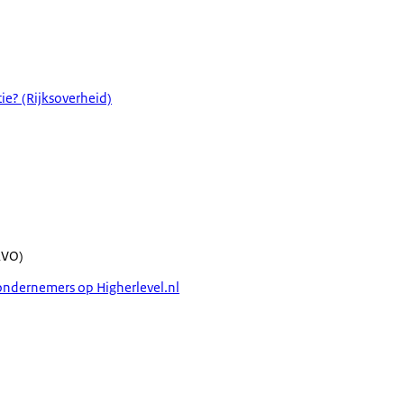
tie? (Rijksoverheid)
RVO)
ondernemers op Higherlevel.nl