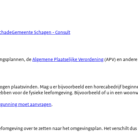
schade
Gemeente Schagen - Consult
ingsplannen, de
Algemene Plaatselijke Verordening
(APV) en andere 
d mogen plaatsvinden. Mag u er bijvoorbeeld een horecabedrijf begi
 hebben voor de fysieke leefomgeving. Bijvoorbeeld of u in een woonw
rgunning moet aanvragen
.
fomgeving over te zetten naar het omgevingsplan. Het verschilt dus i