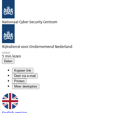
Nationaal Cyber Security Centrum
Rijksdienst voor Ondernemend Nederland
5 min lezen
Delen
Kopieer link
Deel via e-mail
Printen
Meer deelopties
English version