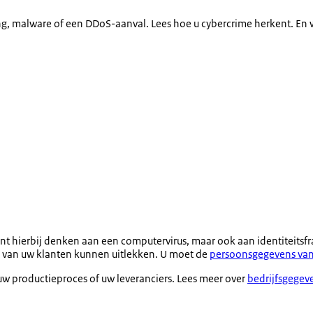
ing, malware of een DDoS-aanval. Lees hoe u cybercrime herkent. E
kunt hierbij denken aan een computervirus, maar ook aan identiteits
ns van uw klanten kunnen uitlekken. U moet de
persoonsgegevens van
w productieproces of uw leveranciers. Lees meer over
bedrijfsgege