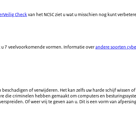
erVeilig Check
van het NCSC ziet u wat u misschien nog kunt verbeteren
ndt u 7 veelvoorkomende vormen. Informatie over
andere soorten cyb
eschadigen of verwijderen. Het kan zelfs uw harde schijf wissen of b
tware die criminelen hebben gemaakt om computers en besturingssys
verspreiden. Of weer vrij te geven aan u. Dit is een vorm van afpersing