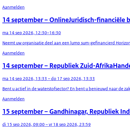
Aanmelden
14 september
– Online
Juridisch-financiële
ma 14 sep 2026, 12:30–16:30
Neemt uw organisatie deel aan een lump sum-gefinancierd Horizon E
Aanmelden
14 september
– Republiek Zuid-Afrika
Hande
ma 14 sep 2026, 13:33 – do 17 sep 2026, 13:33
Bent u actief in de waterstofsector? En bent u benieuwd naar de z
Aanmelden
15 september
– Gandhinagar, Republiek Ind
di 15 sep 2026, 09:00 – vr 18 sep 2026, 23:59