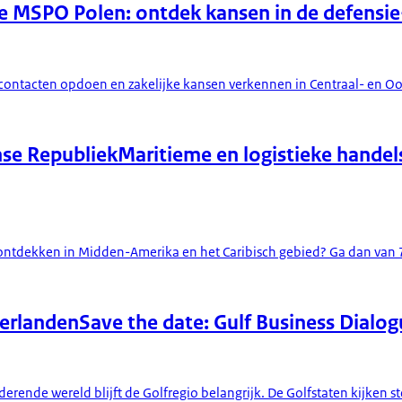
e MSPO Polen: ontdek kansen in de defensie-
uwe contacten opdoen en zakelijke kansen verkennen in Centraal- en 
se Republiek
Maritieme en logistieke handel
sen ontdekken in Midden-Amerika en het Caribisch gebied? Ga dan va
derlanden
Save the date: Gulf Business Dialo
derende wereld blijft de Golfregio belangrijk. De Golfstaten kijken