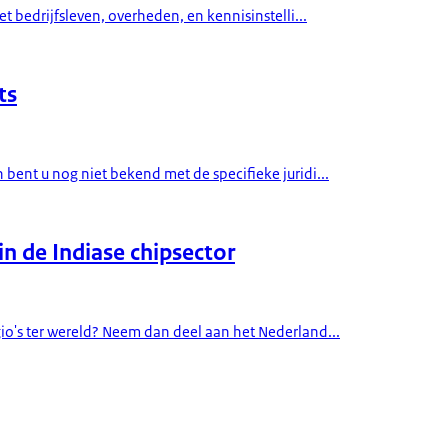
t bedrijfsleven, overheden, en kennisinstelli...
ts
bent u nog niet bekend met de specifieke juridi...
n de Indiase chipsector
io's ter wereld? Neem dan deel aan het Nederland...