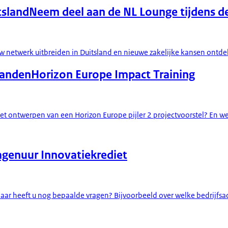
tsland
Neem deel aan de NL Lounge tijdens 
 uw netwerk uitbreiden in Duitsland en nieuwe zakelijke kansen ontd
landen
Horizon Europe Impact Training
t ontwerpen van een Horizon Europe pijler 2 projectvoorstel? En werk
agenuur Innovatiekrediet
aar heeft u nog bepaalde vragen? Bijvoorbeeld over welke bedrijfsac