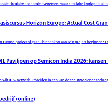
onale circulaire economie evenement waar circulaire koplopers uit he
 basiscursus Horizon Europe: Actual Cost Gran
 Europe-project of gaat u binnenkort aan zo'n project beginnen? En 
NL Paviljoen op Semicon India 2026: kansen i
 wilt u uw netwerk uitbreiden in een van de snelstgroeiende techreg
edrijf (online)