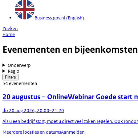
Business.gov.nl (English)
Zoeken
Home
Evenementen en bijeenkomsten
Onderwerp
Regio
Filters
54
evenementen
20 augustus
– Online
Webinar Goede start m
do 20 aug 2026, 20:00–21:20
Als u een bedrijf start, moet u direct veel zaken regelen. Ook rond
Meerdere locaties en datums
Aanmelden