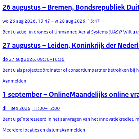
26 augustus
– Bremen, Bondsrepubliek Dui
wo 26 aug 2026, 13:47 – vr 28 aug 2026, 13:47
Bent u actief in drones of Unmanned Aerial Systems (UAS)? Wilt u
27 augustus
– Leiden, Koninkrijk der Neder
do 27 aug 2026, 09:30–16:30
Bent u als projectcoördinator of consortiumpartner betrokken bij he
Aanmelden
1 september
– Online
Maandelijks online vr
di 1 sep 2026, 11:00–12:00
Bent u geïnteresseerd in het aanvragen van het Innovatiekrediet, m
Meerdere locaties en datums
Aanmelden