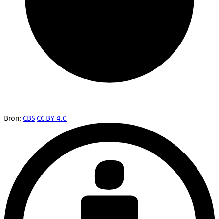
Bron:
CBS
CC BY 4.0