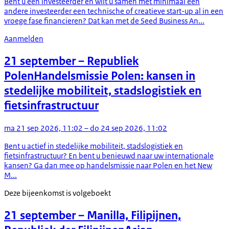
Bent u een investeerder en wilt u samen met minimaal één
andere investeerder een technische of creatieve start-up al in een
vroege fase financieren? Dat kan met de Seed Business An...
Aanmelden
21 september
– Republiek
Polen
Handelsmissie Polen: kansen in
stedelijke mobiliteit, stadslogistiek en
fietsinfrastructuur
ma 21 sep 2026, 11:02 – do 24 sep 2026, 11:02
Bent u actief in stedelijke mobiliteit, stadslogistiek en
fietsinfrastructuur? En bent u benieuwd naar uw internationale
kansen? Ga dan mee op handelsmissie naar Polen en het New
M...
Deze bijeenkomst is volgeboekt
21 september
– Manilla, Filipijnen,