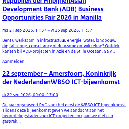
Republiek der Filipijnen
Asian
Development Bank (ADB) Business
Opportunities Fair 2026 in Manilla
ma 21 sep 2026, 11:37 – vr 25 sep 2026, 11:37
Bent u werkzaam in infrastructuur, energie, water, landbouw,
digitalisering, consultancy of duurzame ontwikkeling? Ontdek
kansen bij ADB-projecten in Azië en de Stille Oceaan. Ga v...
Aanmelden
22 september
– Amersfoort, Koninkrijk
der Nederlanden
WBSO ICT-bijeenkomst
di 22 sep 2026, 09:00–17:00
Dit jaar organiseert RVO voor het eerst de WBSO ICT-bijeenkomst.
Tijdens deze bijeenkomst geven we aandacht aan het
beoordelingskader voor ICT-projecten en gaan we met u in
gesprek...