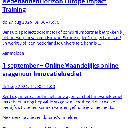
Nederlanden
Horizon Europe Impact
Training
do 27 aug 2026, 09:30–16:30
Bent u als projectcoördinator of consortiumpartner betrokken bij
het ontwerpen van een Horizon Europe pijler 2 projectvoorstel?
En werkt u bij een Nederlandse universiteit, kennisi...
Aanmelden
1 september
– Online
Maandelijks online
vragenuur Innovatiekrediet
di 1 sep 2026, 11:00–12:00
Bent u geïnteresseerd in het aanvragen van het Innovatiekrediet,
maar heeft u nog bepaalde vragen? Bijvoorbeeld over welke
bedrijfsactiviteiten kunnen worden gefinancierd met het I...
Meerdere locaties en datums
Aanmelden