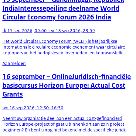
India
Interessepeiling deelname World
Circular Economy Forum 2026 India
di 15 sep 2026, 09:00 – vr 18 sep 2026, 23:59
Het World Circular Economy Forum (WCEF) is hét jaarlijkse
internationale circulaire economie evenement waar circulaire
koplopers uit het bedrijfsleven, overheden, en kennisinstelli...
Aanmelden
16 september
– Online
Juridisch-financiële
basiscursus Horizon Europe: Actual Cost
Grants
wo 16 sep 2026, 12:30–16:30
Neemt uw organisatie deel aan een actual cost-gefinancierd
Horizon Europe-project of gaat u binnenkort aan zo'n project
beginnen? En bent u nog niet bekend met de specifieke juridi...