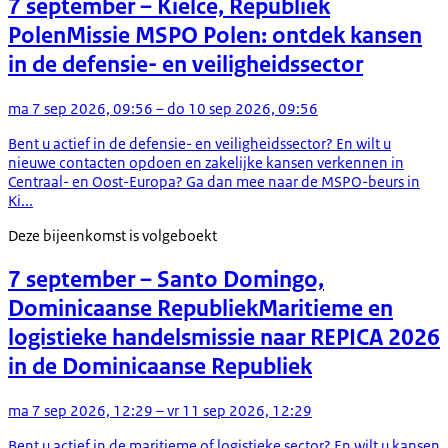
7 september
– Kielce, Republiek
Polen
Missie MSPO Polen: ontdek kansen
in de defensie- en veiligheidssector
ma 7 sep 2026, 09:56 – do 10 sep 2026, 09:56
Bent u actief in de defensie- en veiligheidssector? En wilt u
nieuwe contacten opdoen en zakelijke kansen verkennen in
Centraal- en Oost-Europa? Ga dan mee naar de MSPO-beurs in
Ki...
Deze bijeenkomst is volgeboekt
7 september
– Santo Domingo,
Dominicaanse Republiek
Maritieme en
logistieke handelsmissie naar REPICA 2026
in de Dominicaanse Republiek
ma 7 sep 2026, 12:29 – vr 11 sep 2026, 12:29
Bent u actief in de maritieme of logistieke sector? En wilt u kansen