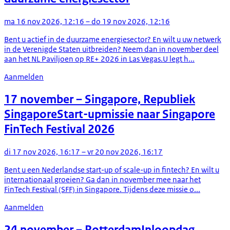
ma 16 nov 2026, 12:16 – do 19 nov 2026, 12:16
Bent u actief in de duurzame energiesector? En wilt u uw netwerk
in de Verenigde Staten uitbreiden? Neem dan in november deel
aan het NL Paviljoen op RE+ 2026 in Las Vegas.U legt h...
Aanmelden
17 november
– Singapore, Republiek
Singapore
Start-upmissie naar Singapore
FinTech Festival 2026
di 17 nov 2026, 16:17 – vr 20 nov 2026, 16:17
Bent u een Nederlandse start-up of scale-up in fintech? En wilt u
internationaal groeien? Ga dan in november mee naar het
FinTech Festival (SFF) in Singapore. Tijdens deze missie o...
Aanmelden
24 november
– Rotterdam
Inloopdag