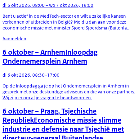
di 6 okt 2026, 08:00 – wo 7 okt 2026, 19:00
Bent u actief in de MedTech-sector en wilt u zakelijke kansen
verkennen of uitbreiden in België? Meld u dan aan voor deze
economische missie met minister Sjoerd Sjoerdsma (Buitenla...
Aanmelden
6 oktober
– Arnhem
Inloopdag
Ondernemersplein Arnhem
di 6 okt 2026, 08:30–17:00
Op de Inloopdag ga je op het Ondernemersplein in Arnhem in
gesprek met onze deskundige adviseurs en die van onze partners.
Wij zijn er om al je vragen te beantwoorden.
6 oktober
– Praag, Tsjechische
Republiek
Economische missie slimme
industrie en defensie naar Tsjechië met
directeur-generaal Buitenlandse