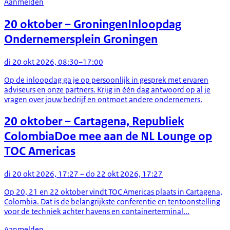
Aanmelden
20 oktober
– Groningen
Inloopdag
Ondernemersplein Groningen
di 20 okt 2026, 08:30–17:00
Op de inloopdag ga je op persoonlijk in gesprek met ervaren
adviseurs en onze partners. Krijg in één dag antwoord op al je
vragen over jouw bedrijf en ontmoet andere ondernemers.
20 oktober
– Cartagena, Republiek
Colombia
Doe mee aan de NL Lounge op
TOC Americas
di 20 okt 2026, 17:27 – do 22 okt 2026, 17:27
Op 20, 21 en 22 oktober vindt TOC Americas plaats in Cartagena,
Colombia. Dat is de belangrijkste conferentie en tentoonstelling
voor de techniek achter havens en containerterminal...
Aanmelden