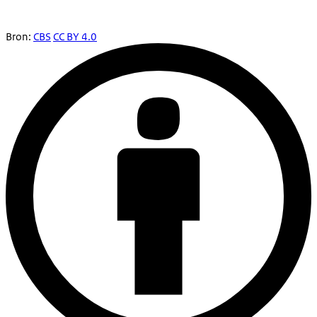
Bron:
CBS
CC BY 4.0