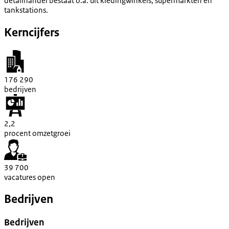
detailhandel bestaat o.a. uit kledingwinkels, supermarkten en
tankstations.
Kerncijfers
176 290
bedrijven
2,2
procent omzetgroei
39 700
vacatures open
Bedrijven
Bedrijven