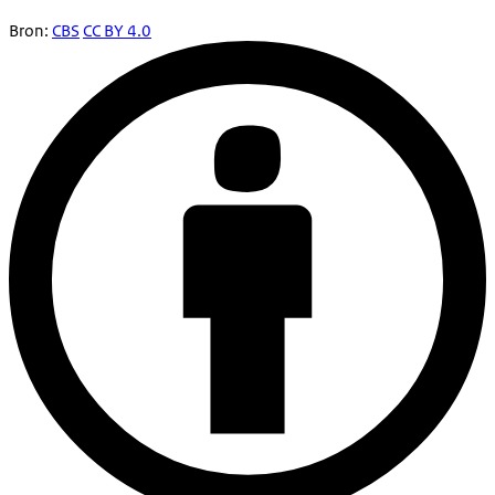
Bron:
CBS
CC BY 4.0