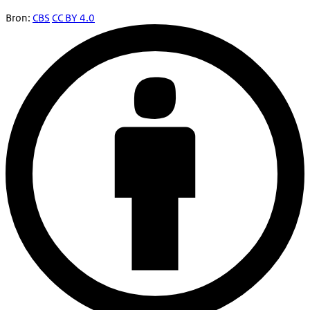
Bron:
CBS
CC BY 4.0