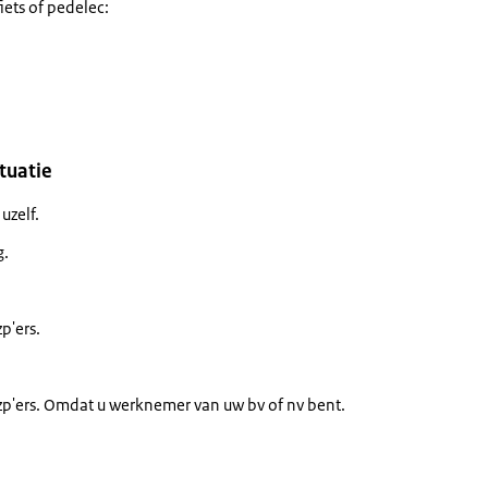
fiets of pedelec:
tuatie
uzelf.
g.
p'ers.
zp'ers. Omdat u werknemer van uw bv of nv bent.