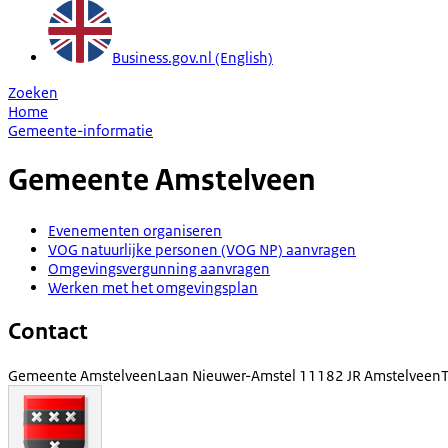
Business.gov.nl (English)
Zoeken
Home
Gemeente-informatie
Gemeente
Amstelveen
Evenementen organiseren
VOG natuurlijke personen (VOG NP) aanvragen
Omgevingsvergunning aanvragen
Werken met het omgevingsplan
Contact
Gemeente Amstelveen
Laan Nieuwer-Amstel 1
1182 JR Amstelveen