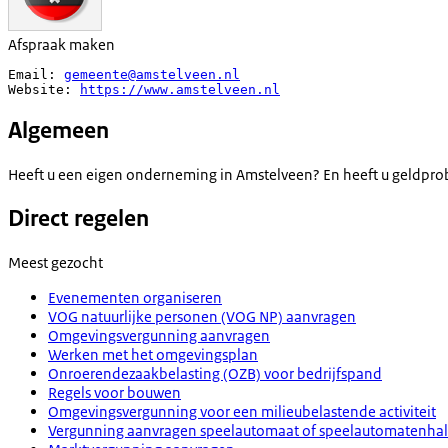
Afspraak maken
Email: 
gemeente@amstelveen.nl
Website: 
https://www.amstelveen.nl
Algemeen
Heeft u een eigen onderneming in Amstelveen? En heeft u geldpro
Direct regelen
Meest gezocht
Evenementen organiseren
VOG natuurlijke personen (VOG NP) aanvragen
Omgevingsvergunning aanvragen
Werken met het omgevingsplan
Onroerendezaakbelasting (OZB) voor bedrijfspand
Regels voor bouwen
Omgevingsvergunning voor een milieubelastende activiteit
Vergunning aanvragen speelautomaat of speelautomatenhal