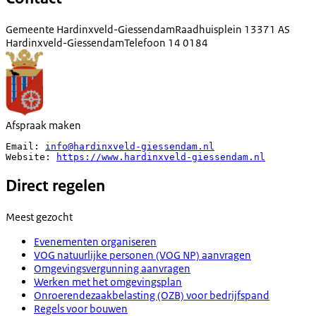
Gemeente Hardinxveld-Giessendam
Raadhuisplein 1
3371 AS
Hardinxveld-Giessendam
Telefoon
14 0184
Afspraak maken
Email: 
info@hardinxveld-giessendam.nl
Website: 
https://www.hardinxveld-giessendam.nl
Direct regelen
Meest gezocht
Evenementen organiseren
VOG natuurlijke personen (VOG NP) aanvragen
Omgevingsvergunning aanvragen
Werken met het omgevingsplan
Onroerendezaakbelasting (OZB) voor bedrijfspand
Regels voor bouwen