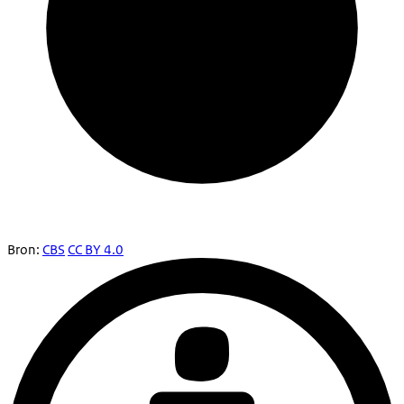
Bron:
CBS
CC BY 4.0