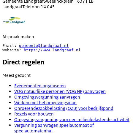
Gemeente Landgraaf
Sweelinckplein 1
6371 LB
Landgraaf
Telefoon
14 045
Afspraak maken
Email: 
gemeente@landgraaf.nl
Website: 
https://www.landgraaf.nl
Direct regelen
Meest gezocht
Evenementen organiseren
VOG natuurlijke personen (VOG NP) aanvragen
Omgevingsvergunning aanvragen
Werken met het omgevingsplan
Onroerendezaakbelasting (OZB) voor bedrijfspand
Regels voor bouwen
Omgevingsvergunning voor een milieubelastende activiteit
Vergunning aanvragen speelautomaat of
speelautomatenhal