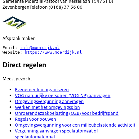
Gemeente Moerdijk
Pastoor van Kessellaan 15
4761 BJ
Zevenbergen
Telefoon
(0168) 37 36 00
Afspraak maken
Email: 
info@moerdijk.nl
Website: 
https://www.moerdijk.nl
Direct regelen
Meest gezocht
Evenementen organiseren
VOG natuurlijke personen (VOG NP) aanvragen
Omgevingsvergunning aanvragen
Werken met het omgevingsplan
Onroerendezaakbelasting (OZB) voor bedrijfspand
Regels voor bouwen
Omgevingsvergunning voor een milieubelastende activiteit
Vergunning aanvragen speelautomaat of
speelautomatenhal