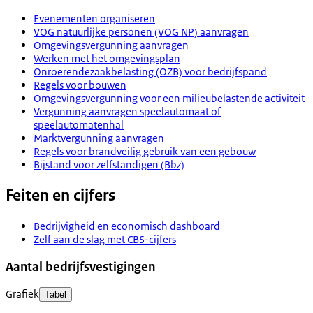
Evenementen organiseren
VOG natuurlijke personen (VOG NP) aanvragen
Omgevingsvergunning aanvragen
Werken met het omgevingsplan
Onroerendezaakbelasting (OZB) voor bedrijfspand
Regels voor bouwen
Omgevingsvergunning voor een milieubelastende activiteit
Vergunning aanvragen speelautomaat of
speelautomatenhal
Marktvergunning aanvragen
Regels voor brandveilig gebruik van een gebouw
Bijstand voor zelfstandigen (Bbz)
Feiten en cijfers
Bedrijvigheid en economisch dashboard
Zelf aan de slag met CBS-cijfers
Aantal bedrijfsvestigingen
Grafiek
Tabel