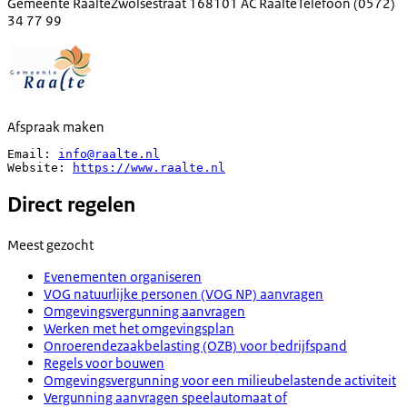
Gemeente Raalte
Zwolsestraat 16
8101 AC Raalte
Telefoon
(0572)
34 77 99
Afspraak maken
Email: 
info@raalte.nl
Website: 
https://www.raalte.nl
Direct regelen
Meest gezocht
Evenementen organiseren
VOG natuurlijke personen (VOG NP) aanvragen
Omgevingsvergunning aanvragen
Werken met het omgevingsplan
Onroerendezaakbelasting (OZB) voor bedrijfspand
Regels voor bouwen
Omgevingsvergunning voor een milieubelastende activiteit
Vergunning aanvragen speelautomaat of