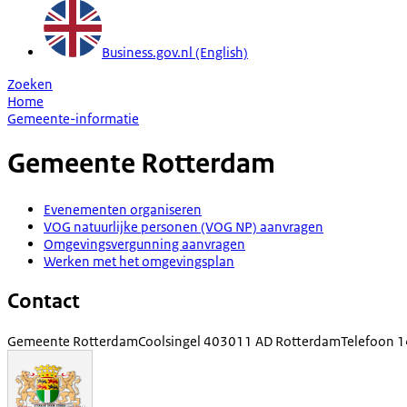
Business.gov.nl (English)
Zoeken
Home
Gemeente-informatie
Gemeente
Rotterdam
Evenementen organiseren
VOG natuurlijke personen (VOG NP) aanvragen
Omgevingsvergunning aanvragen
Werken met het omgevingsplan
Contact
Gemeente Rotterdam
Coolsingel 40
3011 AD Rotterdam
Telefoon
1