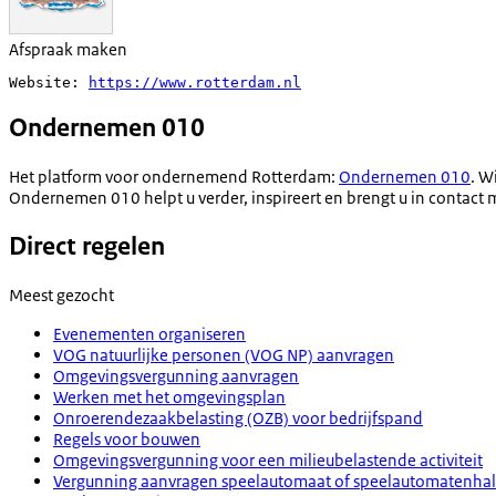
Afspraak maken
Website: 
https://www.rotterdam.nl
Ondernemen 010
Het platform voor ondernemend Rotterdam:
Ondernemen 010
. W
Ondernemen 010 helpt u verder, inspireert en brengt u in contact m
Direct regelen
Meest gezocht
Evenementen organiseren
VOG natuurlijke personen (VOG NP) aanvragen
Omgevingsvergunning aanvragen
Werken met het omgevingsplan
Onroerendezaakbelasting (OZB) voor bedrijfspand
Regels voor bouwen
Omgevingsvergunning voor een milieubelastende activiteit
Vergunning aanvragen speelautomaat of speelautomatenhal