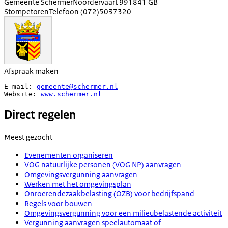
Gemeente Schermer
Noordervaart 99
1841 GB
Stompetoren
Telefoon
(072)5037320
Afspraak maken
E-mail: 
gemeente@schermer.nl
Website: 
www.schermer.nl
Direct regelen
Meest gezocht
Evenementen organiseren
VOG natuurlijke personen (VOG NP) aanvragen
Omgevingsvergunning aanvragen
Werken met het omgevingsplan
Onroerendezaakbelasting (OZB) voor bedrijfspand
Regels voor bouwen
Omgevingsvergunning voor een milieubelastende activiteit
Vergunning aanvragen speelautomaat of