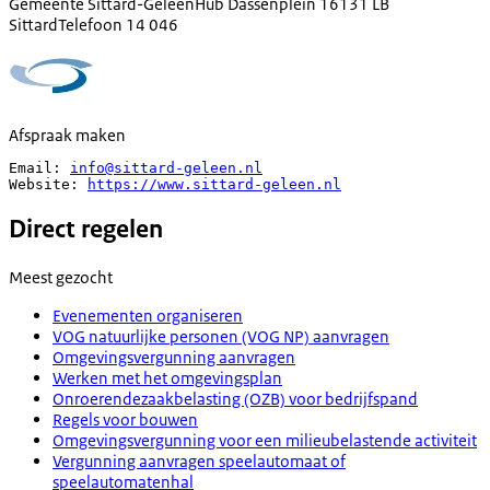
Gemeente Sittard-Geleen
Hub Dassenplein 1
6131 LB
Sittard
Telefoon
14 046
Afspraak maken
Email: 
info@sittard-geleen.nl
Website: 
https://www.sittard-geleen.nl
Direct regelen
Meest gezocht
Evenementen organiseren
VOG natuurlijke personen (VOG NP) aanvragen
Omgevingsvergunning aanvragen
Werken met het omgevingsplan
Onroerendezaakbelasting (OZB) voor bedrijfspand
Regels voor bouwen
Omgevingsvergunning voor een milieubelastende activiteit
Vergunning aanvragen speelautomaat of
speelautomatenhal