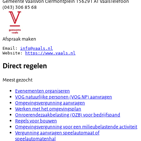
Gemeente Vaals
Von Clermontplein 15
6291 AT Vaals
Telefoon
(043) 306 85 68
Afspraak maken
Email: 
info@vaals.nl
Website: 
https://www.vaals.nl
Direct regelen
Meest gezocht
Evenementen organiseren
VOG natuurlijke personen (VOG NP) aanvragen
Omgevingsvergunning aanvragen
Werken met het omgevingsplan
Onroerendezaakbelasting (OZB) voor bedrijfspand
Regels voor bouwen
Omgevingsvergunning voor een milieubelastende activiteit
Vergunning aanvragen speelautomaat of
speelautomatenhal