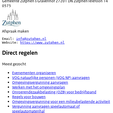
Gemeente Zutphen
's Gravenhof 2
7201 DN Zutphen
Telefoon
14
0575
Afspraak maken
Email: 
info@zutphen.nl
Website: 
https://www.zutphen.nl
Direct regelen
Meest gezocht
Evenementen organiseren
VOG natuurlijke personen (VOG NP) aanvragen
Omgevingsvergunning aanvragen
Werken met het omgevingsplan
Onroerendezaakbelasting (OZB) voor bedrijfspand
Regels voor bouwen
Omgevingsvergunning voor een milieubelastende activiteit
Vergunning aanvragen speelautomaat of
speelautomatenhal