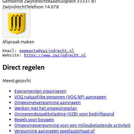
Gemeente Zwijndrecht
Raadhuisplein 3
3331 BT
Zwijndrecht
Telefoon
14 078
Afspraak maken
Email: 
gemeente@zwijndrecht.nl
Website: 
https://www.zwijndrecht.nl
Direct regelen
Meest gezocht
Evenementen organiseren
VOG natuurlijke personen (VOG NP) aanvragen
Omgevingsvergunning aanvragen
Werken met het omgevingsplan
Onroerendezaakbelasting (OZB) voor bedrijfspand
Regels voor bouwen
Omgevingsvergunning voor een milieubelastende activiteit
Vergunning aanvragen speelautomaat of