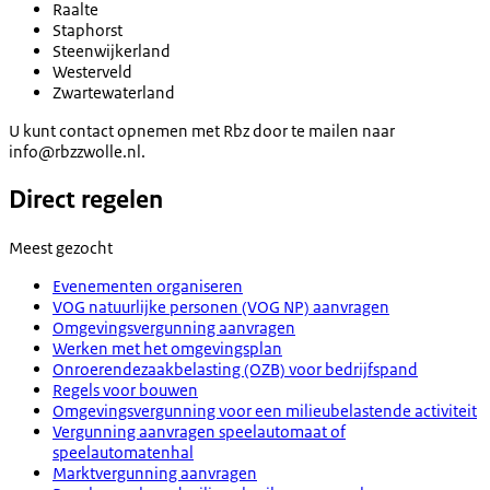
Raalte
Staphorst
Steenwijkerland
Westerveld
Zwartewaterland
U kunt contact opnemen met Rbz door te mailen naar
info@rbzzwolle.nl.
Direct regelen
Meest gezocht
Evenementen organiseren
VOG natuurlijke personen (VOG NP) aanvragen
Omgevingsvergunning aanvragen
Werken met het omgevingsplan
Onroerendezaakbelasting (OZB) voor bedrijfspand
Regels voor bouwen
Omgevingsvergunning voor een milieubelastende activiteit
Vergunning aanvragen speelautomaat of
speelautomatenhal
Marktvergunning aanvragen