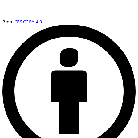
Bron:
CBS
CC BY 4.0