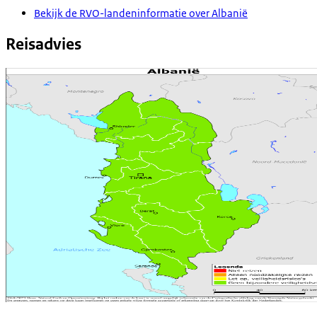
Bekijk de RVO-landeninformatie over Albanië
Reisadvies