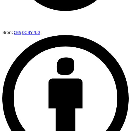
Bron:
CBS
CC BY 4.0