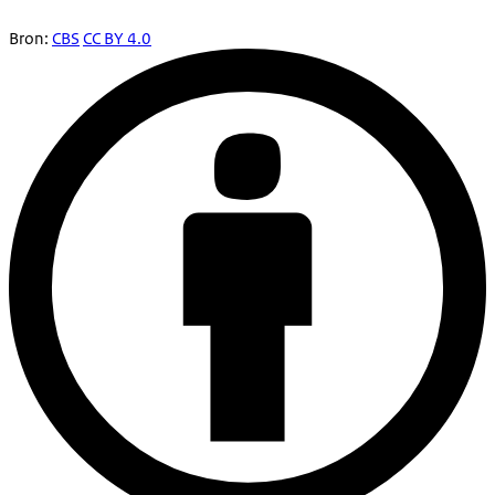
Bron:
CBS
CC BY 4.0