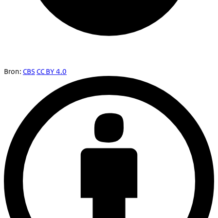
Bron:
CBS
CC BY 4.0