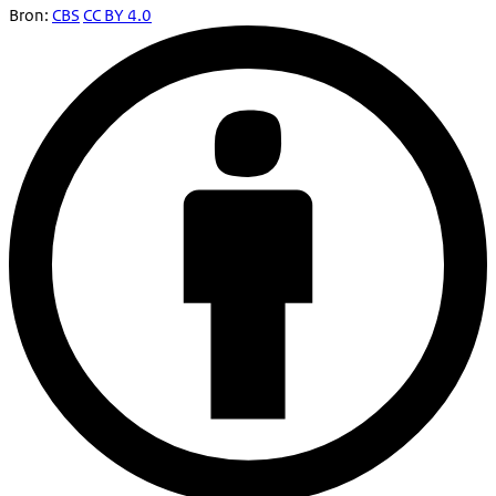
Bron:
CBS
CC BY 4.0