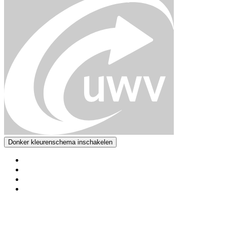
Donker kleurenschema inschakelen