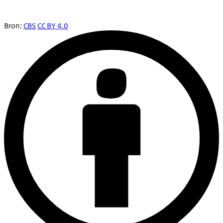
Bron:
CBS
CC BY 4.0