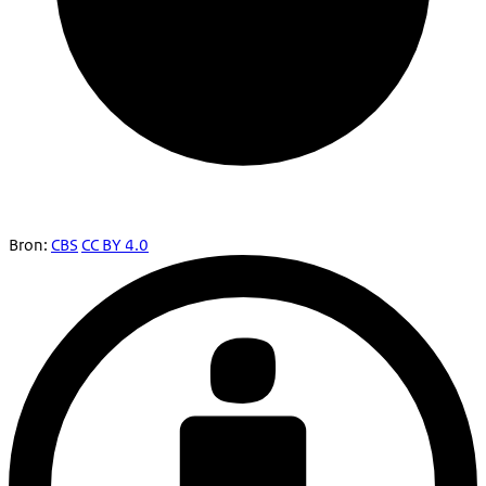
Bron:
CBS
CC BY 4.0