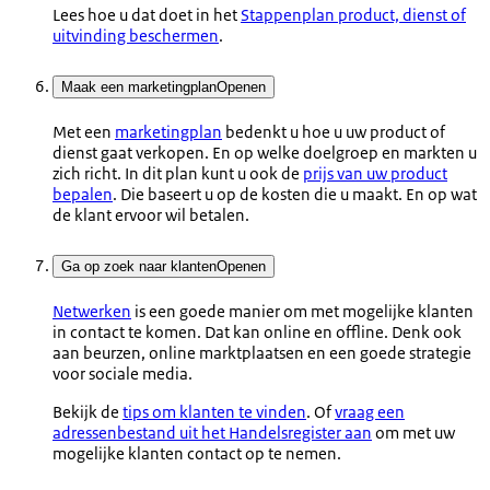
Lees hoe u dat doet in het
Stappenplan product, dienst of
uitvinding beschermen
.
Maak een marketingplan
Openen
Met een
marketingplan
bedenkt u hoe u uw product of
dienst gaat verkopen. En op welke doelgroep en markten u
zich richt. In dit plan kunt u ook de
prijs van uw product
bepalen
. Die baseert u op de kosten die u maakt. En op wat
de klant ervoor wil betalen.
Ga op zoek naar klanten
Openen
Netwerken
is een goede manier om met mogelijke klanten
in contact te komen. Dat kan online en offline. Denk ook
aan beurzen, online marktplaatsen en een goede strategie
voor sociale media.
Bekijk de
tips om klanten te vinden
. Of
vraag een
adressenbestand uit het Handelsregister aan
om met uw
mogelijke klanten contact op te nemen.